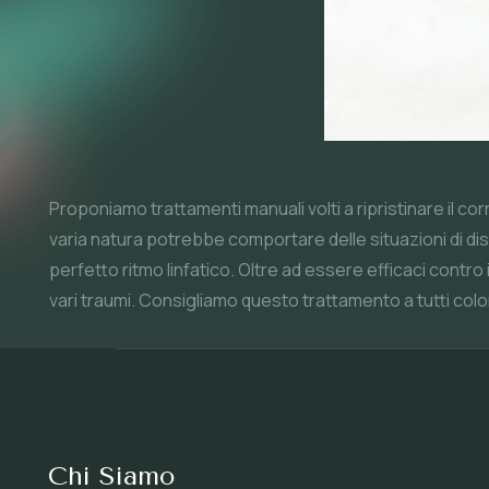
Proponiamo trattamenti manuali volti a ripristinare il c
varia natura potrebbe comportare delle situazioni di disag
perfetto ritmo linfatico. Oltre ad essere efficaci contro 
vari traumi. Consigliamo questo trattamento a tutti coloro 
Chi Siamo