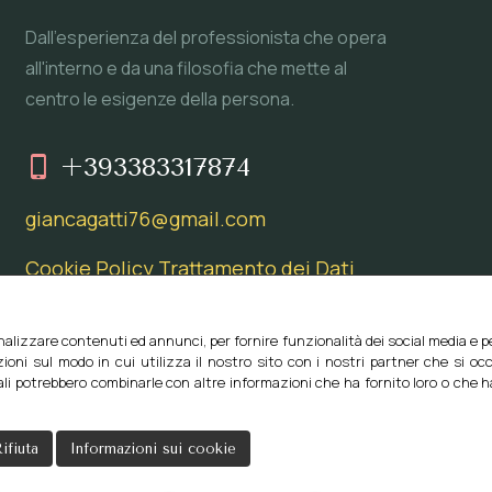
Dall'esperienza del professionista che opera
all'interno e da una filosofia che mette al
centro le esigenze della persona.
+393383317874
giancagatti76@gmail.com
Cookie Policy
Trattamento dei Dati
izza i cookie!
nalizzare contenuti ed annunci, per fornire funzionalità dei social media e per
ioni sul modo in cui utilizza il nostro sito con i nostri partner che si occ
uali potrebbero combinarle con altre informazioni che ha fornito loro o che 
ifiuta
Informazioni sui cookie
opyrights © 2021 Studio di fisioterapia posturologia| Tutti i dirit