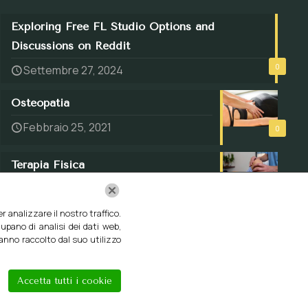
Exploring Free FL Studio Options and
Discussions on Reddit
0
Settembre 27, 2024
Osteopatia
Febbraio 25, 2021
0
Terapia Fisica
Febbraio 10, 2021
0
 analizzare il nostro traffico.
upano di analisi dei dati web,
hanno raccolto dal suo utilizzo
Accetta tutti i cookie
ti riservati.
Privacy policy
Cookies