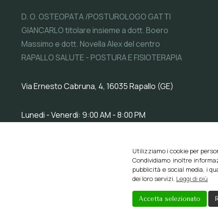
D. O. OSTEOPATA /POSTUROLOGO GATTI
GIANCARLO titolare insieme a dott. Boero
Massimo e dott. Novella Alex del centro
RAPALLO SALUTE - POSTURA E FISIOTERAPIA
Via Ernesto Cabruna, 4, 16035 Rapallo (GE)
Lunedi - Venerdi: 9:00 AM - 8:00 PM
Questo sito web util
Utilizziamo i cookie per perso
Condividiamo inoltre informaz
pubblicità e social media, i q
dei loro servizi.
Leggi di più
Accetta selezionato
R
Creato da
Local Web – Agenzia Web Marketing Milano
C