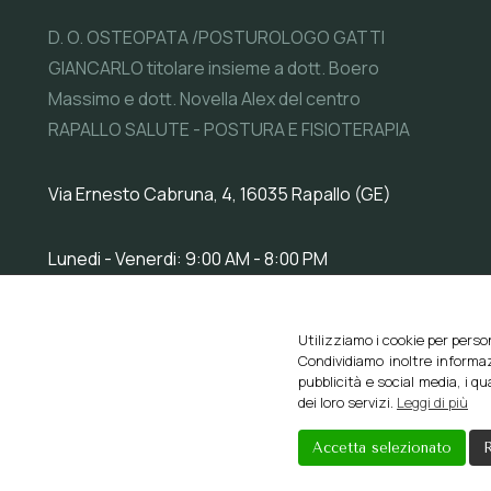
D. O. OSTEOPATA /POSTUROLOGO GATTI
GIANCARLO titolare insieme a dott. Boero
Massimo e dott. Novella Alex del centro
RAPALLO SALUTE - POSTURA E FISIOTERAPIA
Via Ernesto Cabruna, 4, 16035 Rapallo (GE)
Lunedi - Venerdi: 9:00 AM - 8:00 PM
Questo sito web util
Utilizziamo i cookie per perso
Condividiamo inoltre informaz
pubblicità e social media, i q
dei loro servizi.
Leggi di più
Accetta selezionato
R
Creato da
Local Web – Agenzia Web Marketing Milano
C