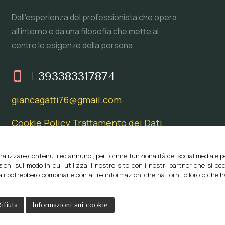
Dall'esperienza del professionista che opera
all'interno e da una filosofia che mette al
centro le esigenze della persona.
+393383317874
giancagatti76@gmail.com
Cookie Policy
Trattamento dei Dati
izza i cookie!
nalizzare contenuti ed annunci, per fornire funzionalità dei social media e per
ioni sul modo in cui utilizza il nostro sito con i nostri partner che si occ
uali potrebbero combinarle con altre informazioni che ha fornito loro o che 
ifiuta
Informazioni sui cookie
opyrights © 2021 Studio di fisioterapia posturologia| Tutti i dirit