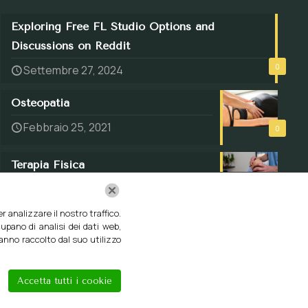
Exploring Free FL Studio Options and
Discussions on Reddit
0
Settembre 27, 2024
Osteopatia
Febbraio 25, 2021
0
Terapia Fisica
Febbraio 10, 2021
0
 analizzare il nostro traffico.
upano di analisi dei dati web,
hanno raccolto dal suo utilizzo
Accetta tutti i cookie
ti riservati.
Privacy policy
Cookies